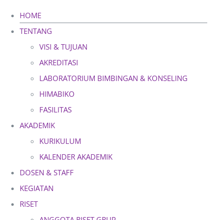
Skip
HOME
to
TENTANG
content
VISI & TUJUAN
AKREDITASI
LABORATORIUM BIMBINGAN & KONSELING
HIMABIKO
FASILITAS
AKADEMIK
KURIKULUM
KALENDER AKADEMIK
DOSEN & STAFF
KEGIATAN
RISET
ANGGOTA RISET GRUP