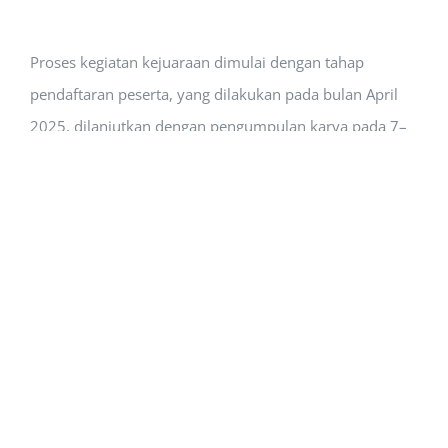
Proses kegiatan kejuaraan dimulai dengan tahap
pendaftaran peserta, yang dilakukan pada bulan April
2025, dilanjutkan dengan pengumpulan karya pada 7–
18 Mei. Pengumuman finalis empat besar disampaikan
pada 22 Mei. Babak final dan pemberian penghargaan
berlangsung pada
25 Mei 2025
secara daring.
Capaian ini menjadi bukti komitmen Prodi BK dalam
mendorong mahasiswa untuk aktif berkarya,
berinovasi, serta menyumbangkan gagasan ilmiah bagi
kemajuan pendidikan dan konseling di Indonesia.
Selamat kepada para mahasiswa dan dosen
pembimbing atas prestasi luar biasa ini. Semoga