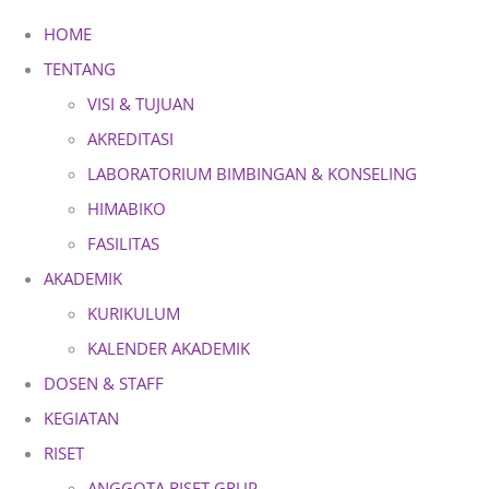
Skip
HOME
to
TENTANG
content
VISI & TUJUAN
AKREDITASI
LABORATORIUM BIMBINGAN & KONSELING
HIMABIKO
FASILITAS
AKADEMIK
KURIKULUM
KALENDER AKADEMIK
DOSEN & STAFF
KEGIATAN
RISET
ANGGOTA RISET GRUP