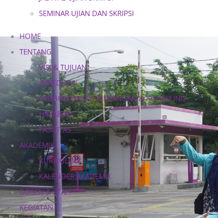
SEMINAR UJIAN DAN SKRIPSI
HOME
TENTANG
VISI & TUJUAN
AKREDITASI
LABORATORIUM BIMBINGAN & KONSELING
HIMABIKO
FASILITAS
AKADEMIK
KURIKULUM
KALENDER AKADEMIK
DOSEN & STAFF
KEGIATAN